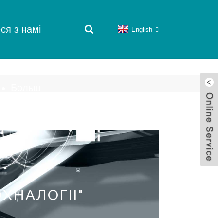
ся з намі
English
Больш
ХНАЛОГІІ"