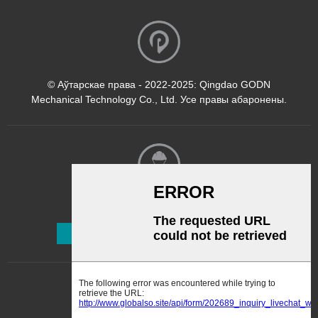
выраўноўвання
тэмпературы і паскарэння
выпарэння растваральніка
фарбы. 2.2 Выцяжка
паветра своечасова
© Аўтарскае права - 2022-2025: Qingdao GODN
выдаляе адпрацаваныя
Mechanical Technology Co., Ltd. Усе правы абаронены.
газы. 3. Сістэма падагрэву...
Інфармацыйны бюлетэнь
Падпісацца