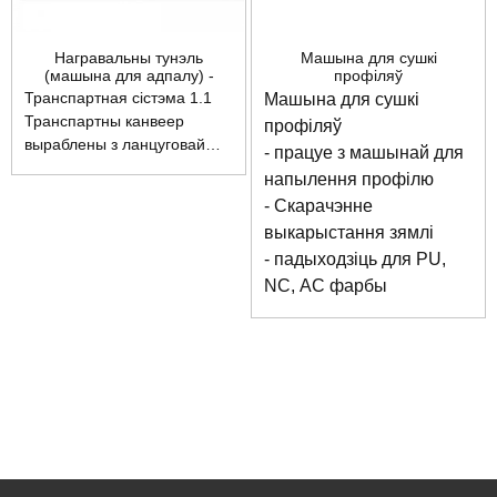
Награвальны тунэль
Машына для сушкі
(машына для адпалу) -
профіляў
PDM1300B
Транспартная сістэма 1.1
Машына для сушкі
Транспартны канвеер
профіляў
выраблены з ланцуговай
- працуе з машынай для
стужкі, што забяспечвае яго
напылення профілю
стабільную працу пры
- Скарачэнне
высокай тэмпературы на
выкарыстання зямлі
працягу доўгага часу. 1.2
- падыходзіць для PU,
Хуткасць падачы
рэгулюецца інвертарам. 1.3
NC, AC фарбы
Закрыты тунэль дазваляе
зэканоміць больш энергіі.
1.4 Бакавы ўваход робіць
працу больш зручнай. 2.
Сістэма паветранага цыклу
2.1 Абсталявана сістэмай
падагрэву і цыклу паветра
для ўзмацнення патоку
паветра, раўнамернага