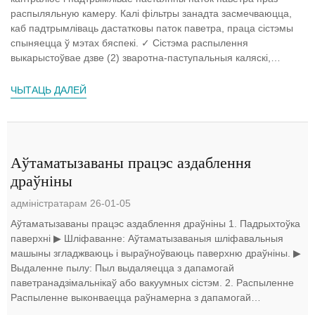
распыляльную камеру. Калі фільтры занадта засмечваюцца,
каб падтрымліваць дастатковы паток паветра, праца сістэмы
спыняецца ў мэтах бяспекі. ✓ Сістэма распылення
выкарыстоўвае дзве (2) зваротна-паступальныя каляскі,
кожная з якіх прыводзіцца ў рух высокай т...
ЧЫТАЦЬ ДАЛЕЙ
Аўтаматызаваны працэс аздаблення
драўніны
адміністратарам 26-01-05
Аўтаматызаваны працэс аздаблення драўніны 1. Падрыхтоўка
паверхні ▶ Шліфаванне: Аўтаматызаваныя шліфавальныя
машыны згладжваюць і выраўноўваюць паверхню драўніны. ▶
Выдаленне пылу: Пыл выдаляецца з дапамогай
паветранадзімальнікаў або вакуумных сістэм. 2. Распыленне
Распыленне выконваецца раўнамерна з дапамогай
аўтаматычных распыляльнікаў або...