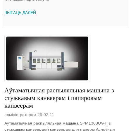
ЧЫТАЦЬ ДАЛЕЙ
Аўтаматычная распыляльная машына з
стужкавым канвеерам і папяровым
канвеерам
адміністратарам 26-02-11
Аўтаматычная распыляльная машына SPM1300UV-H з
стужкавым канвеерам і канвеерам для паперы Асноўныя