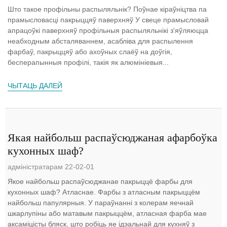
Што такое профільны распыляльнік? Поўнае кіраўніцтва па
прамысловасці пакрыццяў паверхняў У свеце прамысловай
апрацоўкі паверхняў профільныя распыляльнікі з'яўляюцца
неабходным абсталяваннем, асабліва для распылення
фарбаў, пакрыццяў або ахоўных слаёў на доўгія,
бесперапынныя профілі, такія як алюмініевыя...
ЧЫТАЦЬ ДАЛЕЙ
Якая найбольш распаўсюджаная афарбоўка
кухонных шаф?
адміністратарам 22-02-01
Якое найбольш распаўсюджанае пакрыццё фарбы для
кухонных шаф? Атласнае. Фарбы з атласным пакрыццём
найбольш папулярныя. У параўнанні з колерам яечнай
шкарлупіны або матавым пакрыццём, атласная фарба мае
аксаміцісты бляск, што робіць яе ідэальнай для кухняў з