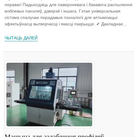
перавагі Падыходзіць для паверхневага і бакавога распылення
мэблевых панэляў, дзвярэй і іншага. Гэтая універсальная
сістэма спалучае перадавыя тэхналогіі для аптымізацыі
эфектыўнасці вытворчасці і якасці пакрыцця. ✔ Дакладнае
сканаванне...
ЧЫТАЦЬ ДАЛЕЙ
Машына для аздаблення профіляў