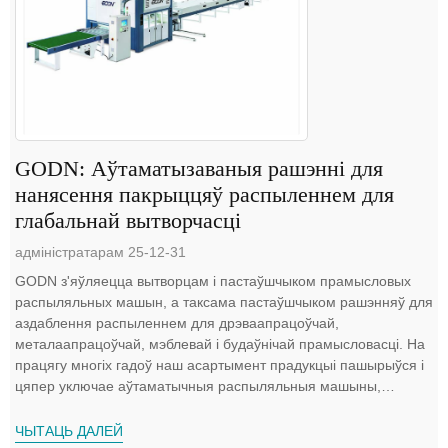
GODN: Аўтаматызаваныя рашэнні для
нанясення пакрыццяў распыленнем для
глабальнай вытворчасці
адміністратарам 25-12-31
GODN з'яўляецца вытворцам і пастаўшчыком прамысловых
распыляльных машын, а таксама пастаўшчыком рашэнняў для
аздаблення распыленнем для дрэваапрацоўчай,
металаапрацоўчай, мэблевай і будаўнічай прамысловасці. На
працягу многіх гадоў наш асартымент прадукцыі пашырыўся і
цяпер уключае аўтаматычныя распыляльныя машыны,
сушыльныя машыны і поўны спектр распыляльных...
ЧЫТАЦЬ ДАЛЕЙ