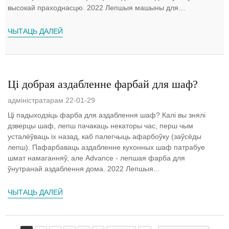
высокай праходнасцю. 2022 Лепшыя машыны для
фарбавання дзвярэй, вядучыя аўтаматы...
ЧЫТАЦЬ ДАЛЕЙ
Ці добрая аздабленне фарбай для шаф?
адміністратарам 22-01-29
Ці падыходзіць фарба для аздаблення шаф? Калі вы знялі
дзверцы шаф, лепш пачакаць некаторы час, перш чым
усталёўваць іх назад, каб палегчыць афарбоўку (заўсёды
лепш). Пафарбаваць аздабленне кухонных шаф патрабуе
шмат намаганняў, але Advance - лепшая фарба для
ўнутранай аздаблення дома. 2022 Лепшыя...
ЧЫТАЦЬ ДАЛЕЙ