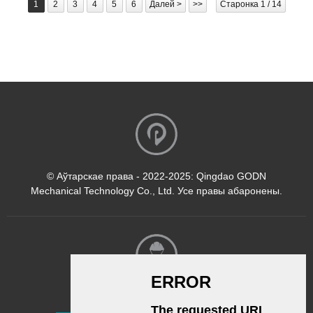
1
2
3
4
5
6
Далей >
>>
Старонка 1 / 14
© Аўтарскае права - 2022-2025: Qingdao GODN
Mechanical Technology Co., Ltd. Усе правы абаронены.
Інфармацыйны бюлетэнь