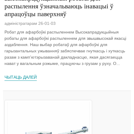
распылення ўзначальваюць інавацыі ў
апрацоўцы паверхняў
адміністратарам 26-01-03
Робат для афарбоўкі распыленнем Высокапрадукцыйныя
робаты для афарбоўкі распыленнем для звышвысокай якасці
аздаблення. Наш выбар робатаў для афарбоўкі для
гарызантальных ужыванняў забяспечвае гнуткасць і хуткасць
разам з камп'ютэрызаванай дакладнасцю, якая дасягаецца
нават у вагальным рэжыме, працуючы з грузам у руху. О...
ЧЫТАЦЬ ДАЛЕЙ