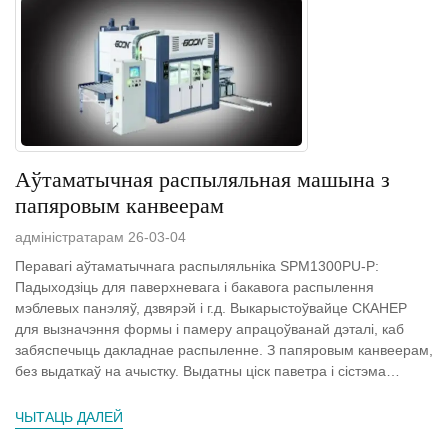
Аўтаматычная распыляльная машына з
папяровым канвеерам
адміністратарам 26-03-04
Перавагі аўтаматычнага распыляльніка SPM1300PU-P:
Падыходзіць для паверхневага і бакавога распылення
мэблевых панэляў, дзвярэй і г.д. Выкарыстоўвайце СКАНЕР
для вызначэння формы і памеру апрацоўванай дэталі, каб
забяспечыць дакладнае распыленне. З папяровым канвеерам,
без выдаткаў на ачыстку. Выдатны ціск паветра і сістэма
выхлапу з ветравым фільтрам...
ЧЫТАЦЬ ДАЛЕЙ