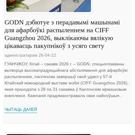
GODN дэбютуе з перадавымі машынамі
для афарбоўкі распыленнем на CIFF
Guangzhou 2026, выклікаючы вялікую
цікавасць пакупнікоў з усяго свету
адміністратарам 26-04-22
ГУАНЧЖОУ, Кітай – сакавік 2026 г. – GODN, спецыялізаваны
вытворца высокапрадукцыйнага абсталявання для афарбоўкі
распыленнем, паспяхова завяршыў свой удзел у 57-й
Кітайскай міжнароднай выставе мэблі (CIFF Guangzhou 2026),
якая праходзіла з 28 па 31 сакавіка ў Кантонскім кірмашовым
комплексе. Кампанія прадэманстравала свае найноўшыя...
ЧЫТАЦЬ ДАЛЕЙ