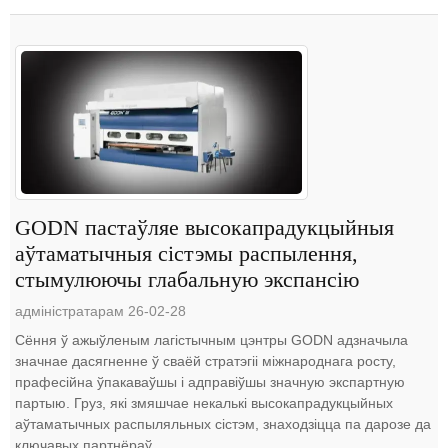
GODN пастаўляе высокапрадукцыйныя
аўтаматычныя сістэмы распылення,
стымулюючы глабальную экспансію
адміністратарам 26-02-28
Сёння ў ажыўленым лагістычным цэнтры GODN адзначыла
значнае дасягненне ў сваёй стратэгіі міжнароднага росту,
прафесійна ўпакаваўшы і адправіўшы значную экспартную
партыю. Груз, які змяшчае некалькі высокапрадукцыйных
аўтаматычных распыляльных сістэм, знаходзіцца па дарозе да
ключавых партнёраў ...