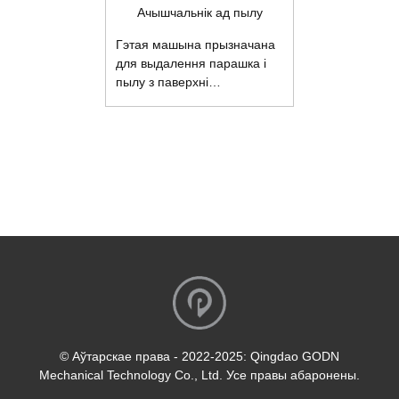
распылення фарбы,
Ачышчальнік ад пылу
распыляльная машына для
панэляў, распыляльная
Гэтая машына прызначана
машына для дзвярэй шафы,
для выдалення парашка і
распыляльная машына для
пылу з паверхні
дзвярэй, распыляльная
апрацоўванай дэталі для
машына для мэблі,
паляпшэння якасці
фарбавальная машына для
афарбоўкі. Машына
драўляных дзвярэй,
абсталявана магутным
аўтаматычная
паветранадзімалкай,
фарбавальная кабіна,
выдатнай ролікавай
аўтаматычная машына для
шчоткай і палачкай для
PU фарбы, аўтаматычная
выдалення статычнай
вагальная распыляльная
электрычнасці для
машына з двума рычагамі,
эфектыўнай уборкі. 1.
Характарыстыкі: 1.1
Спецыяльная канструкцыя
падвойнай сізалевай шчоткі
з рухавіком, абсталяваная
© Аўтарскае права - 2022-2025: Qingdao GODN
двума паветранадзімалкамі
Mechanical Technology Co., Ltd. Усе правы абаронены.
сярэдняга ціску, высокая