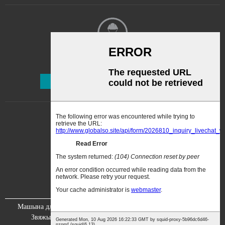
эфектыўнасць выдалення
пылу, больш магутная
пылазборка; 1.2 Транспарт:
выкарыстоўвае бясконцы
рамень для забеспячэння
падачы матэрыялу...
Інфармацыйны бюлетэнь
Падпісацца
Машына для распылення фарбы
Відэа
Пра нас
Звяжыцеся з намі
Сертыфікацыя
Выстава