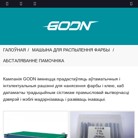
ГАЛОЎНАЯ
МАШЫНА ДЛЯ РАСПЫЛЕННЯ ФАРБЫ
АБСТАЛЯВАННЕ ПАМОЧНІКА
Кампанія GODN імкнецца прадастаўляць аўтаматычныя і
інтэлектуальныя рашэнні для нанясення фарбы і клею, каб
дапамагчы традыцыйным сістэмам прамысловай вытворчасці
дзвярэй і мэблі мадэрнізаваць і развіваць інавацыі.