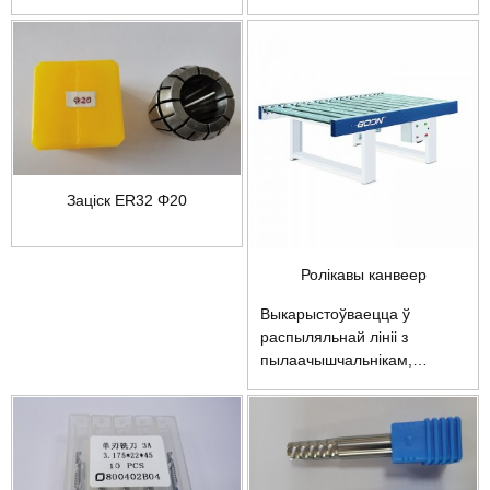
Заціск ER32 Φ20
Ролікавы канвеер
Выкарыстоўваецца ў
распыляльнай лініі з
пылаачышчальнікам,
распыляльнай машынай і
награвальным тунэлем