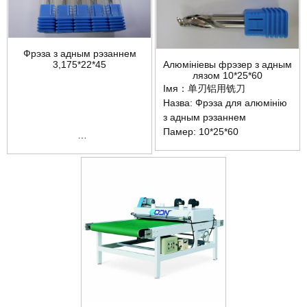
Фрэза з адным рэзаннем
Алюмініевы фрэзер з адным
3,175*22*45
лязом 10*25*60
Імя：单刃铝用铣刀
Назва: Фрэза для алюмінію
Ключавыя словы:
з адным рэзаннем
распыляльная машына для
Памер: 10*25*60
дзвярэй шаф,
распыляльная машына з
ЧПУ, распыляльная
машына з ЧПУ,
распыляльная машына для
дзвярэй, распыляльная
машына для мэблі,
распыляльная машына для
кухонных шаф, машына для
пакрыцця фарбай,
распыляльная машына для
фарбы, абсталяванне для