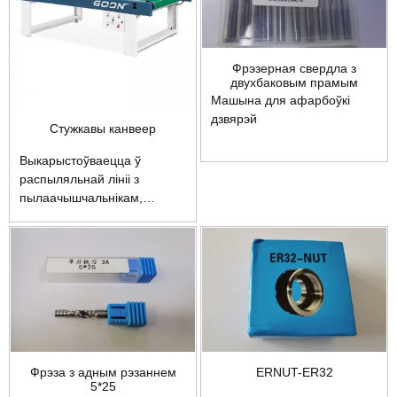
Фрэзерная свердла з
двухбаковым прамым
канаўкам 5*28
Машына для афарбоўкі
дзвярэй
Стужкавы канвеер
Выкарыстоўваецца ў
распыляльнай лініі з
пылаачышчальнікам,
распыляльнай машынай і
награвальным тунэлем
Фрэза з адным рэзаннем
ERNUT-ER32
5*25