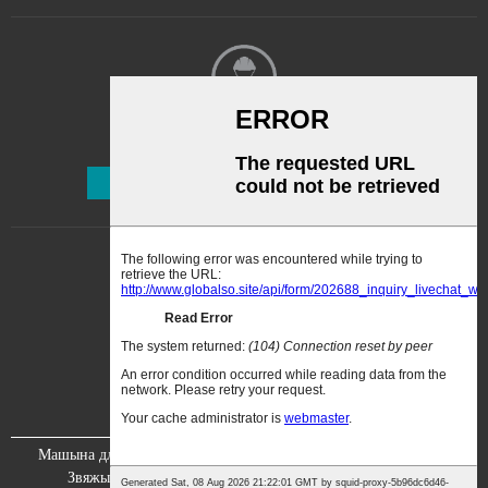
Інфармацыйны бюлетэнь
Падпісацца
Машына для распылення фарбы
Відэа
Пра нас
Звяжыцеся з намі
Сертыфікацыя
Выстава