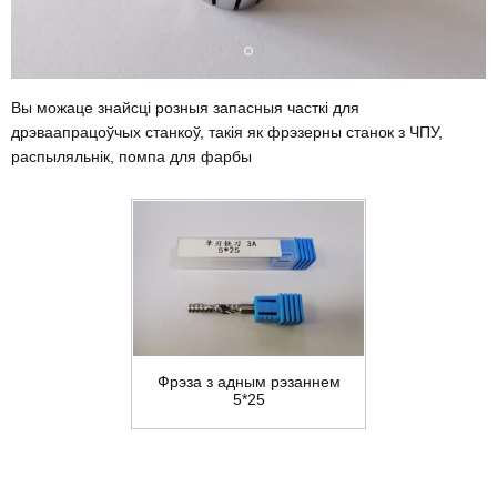
Вы можаце знайсці розныя запасныя часткі для
дрэваапрацоўчых станкоў, такія як фрэзерны станок з ЧПУ,
распыляльнік, помпа для фарбы
Фрэза з адным рэзаннем
5*25