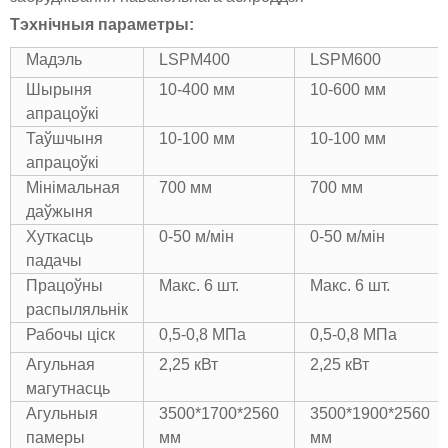
Тэхнічныя параметры:
Мадэль
LSPM400
LSPM600
Шырыня
10-400 мм
10-600 мм
апрацоўкі
Таўшчыня
10-100 мм
10-100 мм
апрацоўкі
Мінімальная
700 мм
700 мм
даўжыня
Хуткасць
0-50 м/мін
0-50 м/мін
падачы
Працоўны
Макс. 6 шт.
Макс. 6 шт.
распыляльнік
Рабочы ціск
0,5-0,8 МПа
0,5-0,8 МПа
Агульная
2,25 кВт
2,25 кВт
магутнасць
Агульныя
3500*1700*2560
3500*1900*2560
памеры
мм
мм