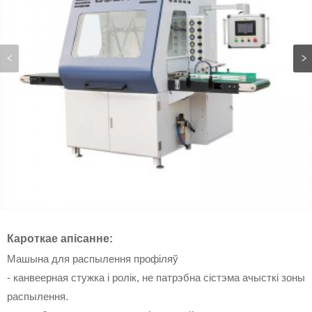
Кароткае апісанне:
Машына для распылення профіляў
- канвеерная стужка і ролік, не патрэбна сістэма ачысткі зоны
распылення.