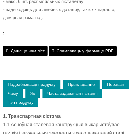
- макс. 6 шт. распыляльных пісталетаў
- падыходзіць для лінейных дэталяў, такіх як падлога,
дзвярная рама і г.д.
:
Дашліце нам ліст
Спампаваць у фармаце PDF
Падрабязнасці прадукту
Прыкладанне
Перавагі
Чаму
Як
Часта задаваныя пытанні
Тэгі прадукту
1. Транспартная сістэма
1.1 Асноўная сталёвая канструкцыя выкарыстоўвае
гнуткія і злучальныя элементы з халоднакатанай сталі.