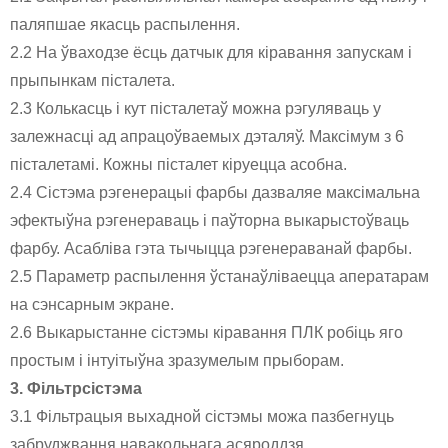
паляпшае якасць распылення.
2.2 На ўваходзе ёсць датчык для кіравання запускам і
прыпынкам пісталета.
2.3 Колькасць і кут пісталетаў можна рэгуляваць у
залежнасці ад апрацоўваемых дэталяў. Максімум з 6
пісталетамі. Кожны пісталет кіруецца асобна.
2.4 Сістэма рэгенерацыі фарбы дазваляе максімальна
эфектыўна рэгенераваць і паўторна выкарыстоўваць
фарбу. Асабліва гэта тычыцца рэгенераванай фарбы.
2.5 Параметр распылення ўстанаўліваецца аператарам
на сэнсарным экране.
2.6 Выкарыстанне сістэмы кіравання ПЛК робіць яго
простым і інтуітыўна зразумелым прыборам.
3.
Фільтр
сістэма
3.1 Фільтрацыя выхадной сістэмы можа пазбегнуць
забруджвання навакольнага асяроддзя