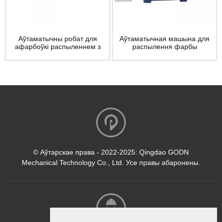
Аўтаматычны робат для
Аўтаматычная машына для
афарбоўкі распыленнем з
распылення фарбы
3D-сканерам...
(ланцуговая штанга)
© Аўтарскае права - 2022-2025: Qingdao GODN
Mechanical Technology Co., Ltd. Усе правы абаронены.