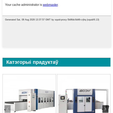
Катэгорыі прадуктаў