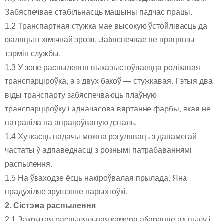
Забяспечвае стабільнасць машыны падчас працы.
1.2 Транспартная стужка мае высокую ўстойлівасць да
ізаляцыі і хімічнай эрозіі. Забяспечвае яе працяглы
тэрмін службы.
1.3 У зоне распылення выкарыстоўваецца ролікавая
транспарціроўка, а з двух бакоў — стужкавая. Гэтыя два
віды транспарту забяспечваюць плаўную
транспарціроўку і адначасова вяртанне фарбы, якая не
патрапіла на апрацоўваную дэталь.
1.4 Хуткасць падачы можна рэгуляваць з дапамогай
частаты ў адпаведнасці з рознымі патрабаваннямі
распылення.
1.5 На ўваходзе ёсць накіроўвалая прылада. Яна
прадухіляе зрушэнне нарыхтоўкі.
2.
Сістэма распылення
2.1 Закрытая распыляльная камера абараняе ад пылу і